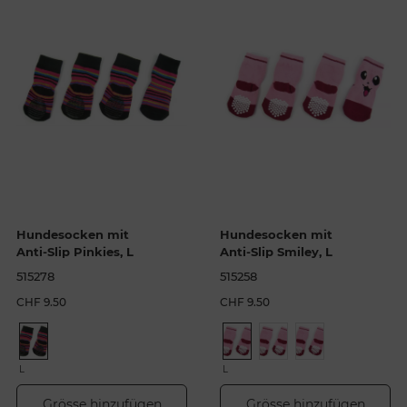
Hundesocken mit
Hundesocken mit
Anti-Slip Pinkies, L
Anti-Slip Smiley, L
515278
515258
CHF 9.50
CHF 9.50
L
L
Grösse hinzufügen
Grösse hinzufügen