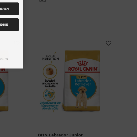
15kg
IEREN
NDIGE
ssum
BHN Labrador Junior