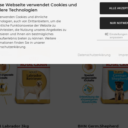
3.5kg
se Webseite verwendet Cookies und
ALLE AKZEPT
ere Technologien
verwenden Cookies und ähnliche
nologien, auch von Drittanbietern, um die
NUR NOTWE
ntliche Funktionsweise der Website zu
hrleisten, die Nutzung unseres Angebotes zu
ysieren und Ihnen ein bestmögliches
Einstellungen
anpassen
aufserlebnis bieten zu können. Weitere
rmationen finden Sie in unserer
nschutzerklärung.
Datenschutzerklärung
Impre
 Labrador 3kg
BHN Germ.Shepherd