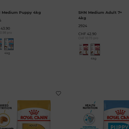
 Medium Puppy 4kg
SHN Medium Adult 7+
4kg
4
2924
43.90
0.98 pro
CHF 42.90
CHF 10.73 pro
4kg
4kg