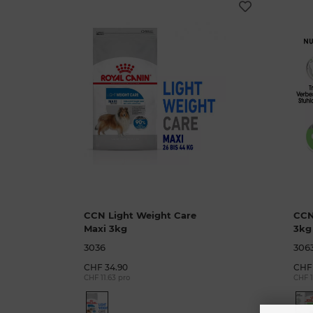
CCN Light Weight Care
CCN
Maxi 3kg
3kg
3036
306
CHF 34.90
CHF 
CHF 11.63 pro
CHF 1