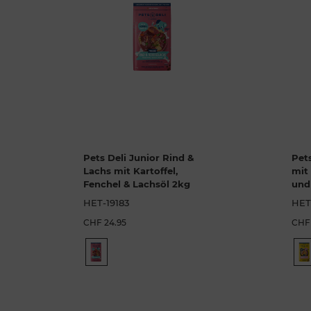
Pets Deli Junior Rind &
Pet
Lachs mit Kartoffel,
mit 
Fenchel & Lachsöl 2kg
und
HET-19183
HET
CHF 24.95
CHF 