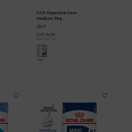
CCN Digestive Care
Medium 3kg
2943
CHF 34.90
CHF 11.63 pro
3kg