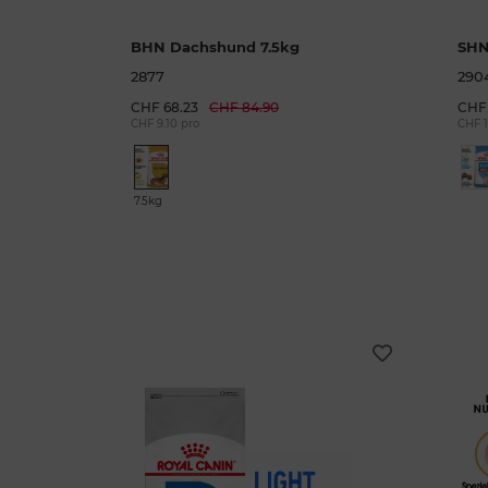
BHN Dachshund 7.5kg
SHN
2877
290
CHF 68.23
CHF 84.90
CHF 
CHF 9.10 pro
CHF 1
7.5kg