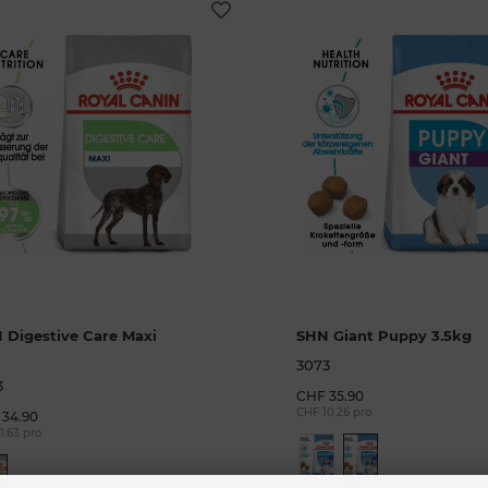
 Digestive Care Maxi
SHN Giant Puppy 3.5kg
3073
3
CHF 35.90
CHF 10.26 pro
34.90
1.63 pro