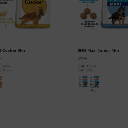
 Cocker 3kg
SHN Maxi Junior 4kg
3
3004
36.90
CHF 43.90
2.30 pro
CHF 10.98 pro
4kg