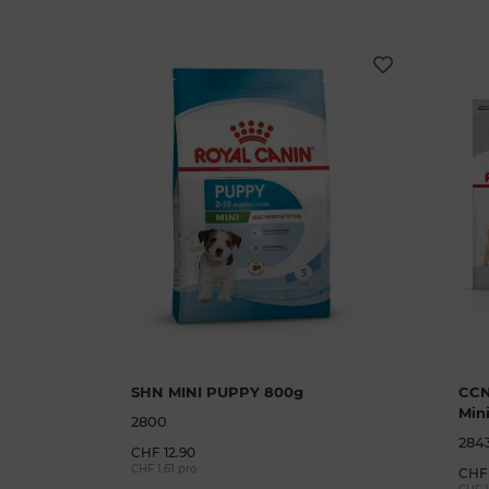
SHN MINI PUPPY 800g
CCN
Min
2800
284
CHF 12.90
CHF 1.61 pro
CHF 