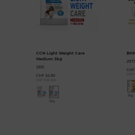
CCN Light Weight Care
BHN
Medium 3kg
297
2951
CHF 
CHF 1
CHF 34.90
CHF 11.63 pro
3kg
3kg