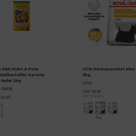
s Deli Huhn & Pute
CCN Dermacomfort Mini
Süßkartoffel, Karotte
3kg
 Apfel 2kg
2763
-19626
CHF 39.90
CHF 13.30 pro
24.95
3kg