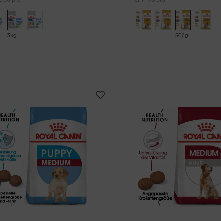
3.30 pro
CHF 1.78 pro
3kg
500g