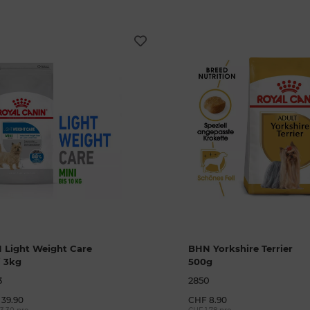
 Light Weight Care
BHN Yorkshire Terrier
i 3kg
500g
3
2850
39.90
CHF 8.90