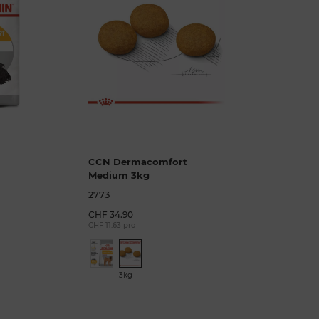
CCN Dermacomfort
Medium 3kg
2773
CHF 34.90
CHF 11.63 pro
3kg