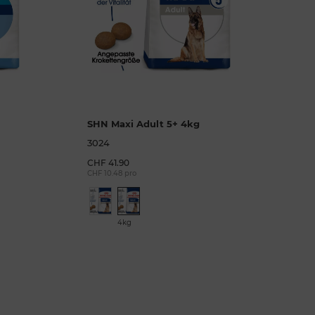
SHN Maxi Adult 5+ 4kg
3024
CHF 41.90
CHF 10.48 pro
4kg