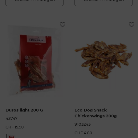
Duros light 200 G
Eco Dog Snack
Chickenwings 200g
43747
9103243
CHF 15.90
CHF 4.80