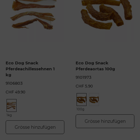
Eco Dog Snack
Eco Dog Snack
Pferdeachillessehnen 1
Pferdeaortas 100g
kg
9101973
9106803
CHF 5.90
CHF 49.90
100g
1kg
Grösse hinzufügen
Grösse hinzufügen