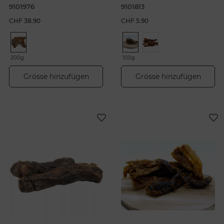
9101976
9101813
CHF 38.90
CHF 5.90
200g
100g
Grösse hinzufügen
Grösse hinzufügen