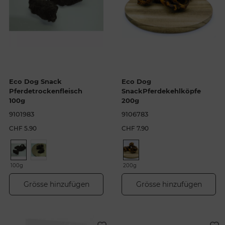
Eco Dog Snack
Eco Dog
Pferdetrockenfleisch
SnackPferdekehlköpfe
100g
200g
9101983
9106783
CHF 5.90
CHF 7.90
100g
200g
Grösse hinzufügen
Grösse hinzufügen