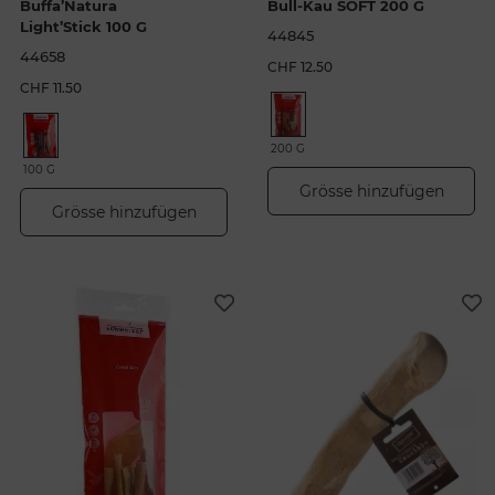
Buffa’Natura
Bull-Kau SOFT 200 G
Light’Stick 100 G
44845
44658
CHF 12.50
CHF 11.50
200 G
100 G
Grösse hinzufügen
Grösse hinzufügen