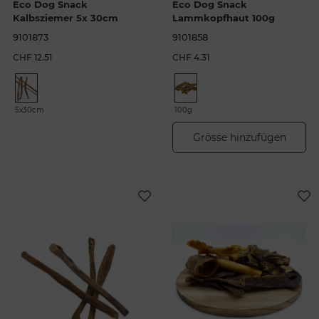
Eco Dog Snack
Eco Dog Snack
Kalbsziemer 5x 30cm
Lammkopfhaut 100g
9101873
9101858
CHF 12.51
CHF 4.31
5x30cm
100g
Grösse hinzufügen