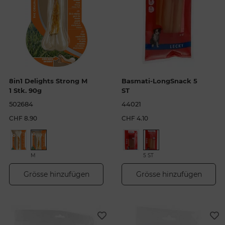
8in1 Delights Strong M
Basmati-LongSnack 5
1 Stk. 90g
ST
502684
44021
CHF 8.90
CHF 4.10
M
5 ST
Grösse hinzufügen
Grösse hinzufügen