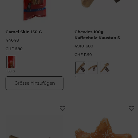
Camel Skin 150 G
Chewies 100g
Kaffeeholz-Kaustab S
44648
49101680
CHF 6.90
CHF 11.90
150 G
S
Grösse hinzufügen