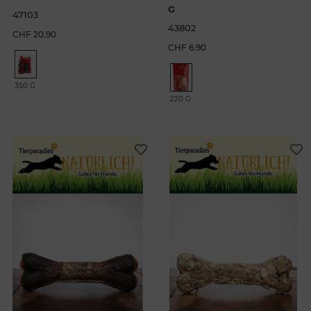
G
47103
43802
CHF 20.90
CHF 6.90
350 G
220 G