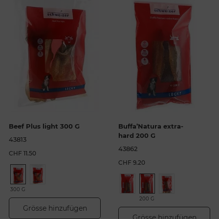
Beef Plus light 300 G
Buffa’Natura extra-
hard 200 G
43813
43862
CHF 11.50
CHF 9.20
300 G
200 G
Grösse hinzufügen
Grösse hinzufügen