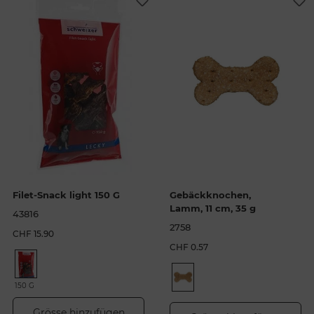
Filet-Snack light 150 G
Gebäckknochen,
Lamm, 11 cm, 35 g
43816
2758
CHF 15.90
CHF 0.57
150 G
Grösse hinzufügen