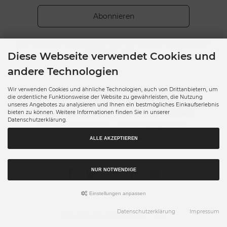
Abonnieren
Der Newsletter kann jederzeit hier oder in Ihrem Kundenkonto
abbestellt werden.
Diese Webseite verwendet Cookies und
andere Technologien
Versandkosten
Datenschutz
AGB
Impressum
Wir verwenden Cookies und ähnliche Technologien, auch von Drittanbietern, um
die ordentliche Funktionsweise der Website zu gewährleisten, die Nutzung
Versandinformationen
unseres Angebotes zu analysieren und Ihnen ein bestmögliches Einkaufserlebnis
bieten zu können. Weitere Informationen finden Sie in unserer
Kontakt
Rückgabe
Lieferzeit
Unsere Filialen
Datenschutzerklärung.
Grössentabelle Kleider
Grössentabelle Schuhe
Cookie Einstellungen
ALLE AKZEPTIEREN
NUR NOTWENDIGE
Einstellungen anpassen
Datenschutzerklärung
Impressum
Tierparadies Adventura Sports AG © 2026