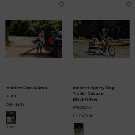
InnoPet GrassRamp
InnoPet Sporty Dog
Trailer DeLuxe
IPR01
Black/Silver
CHF 114.99
IPS055AT
CHF 419.00
Green